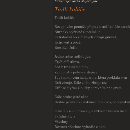
Categorized under Nezařazené
Trollí koláče
Trollí koláče
Recept vám pomůže připravit trolí koláče zaruč
Nutricky výživné a totálně in.
Extrahoval ho z různých zdrojů gurmet,
Extrovert a pozér
Éros Echtšulín.
Jedno srdce trollobijce,
Čtyři elfí střeva,
Sedm trpasličích hlav.
Zamíchat v polévce slepičí
Tupým koncem halapartny, která proklála svár
Orčí zbroje. Dále z této zbroje rez
Utřít se čtyřmi žloutky a travním hnojivem.
Dále přidat ještě něco
Hodně pálivého a nakonec hovínko, co vykakal
Stlučte vše dohromady a vytvořte koláčů tucet
I klidně víc a
Všechny
Rovnou všechno vyhoďte z okna.