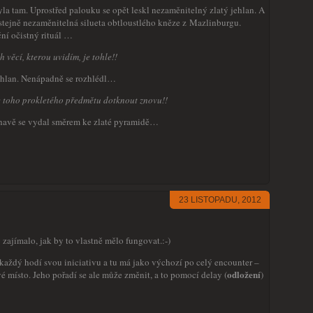
la tam. Uprostřed palouku se opět leskl nezaměnitelný zlatý jehlan. A
stejně nezaměnitelná silueta obtloustlého kněze z Mazlinburgu.
ní očistný rituál …
h věcí, kterou uvidím, je tohle!!
jehlan. Nenápadně se rozhlédl…
ce toho prokletého předmětu dotknout znovu!!
ulhavě se vydal směrem ke zlaté pyramidě…
23 LISTOPADU, 2012
 zajímalo, jak by to vlastně mělo fungovat.:-)
 každý hodí svou iniciativu a tu má jako výchozí po celý encounter –
odložení
vé místo. Jeho pořadí se ale může změnit, a to pomocí delay (
)