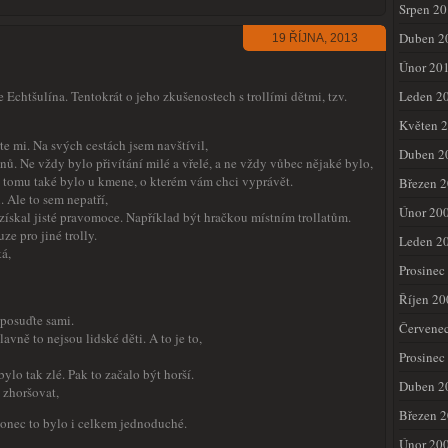
Srpen 2
Duben 2
19 ŘÍJNA, 2013
Únor 20
 Echtšulína. Tentokrát o jeho zkušenostech s trollími dětmi, tzv.
Leden 2
Květen 
řte mi. Na svých cestách jsem navštívil,
Duben 2
nů. Ne vždy bylo přivítání milé a vřelé, a ne vždy vůbec nějaké bylo,
k tomu také bylo u kmene, o kterém vám chci vyprávět.
Březen 
 Ale to sem nepatří,
Únor 20
získal jisté pravomoce. Například být hračkou místním trollatům.
e pro jiné trolly.
Leden 2
ká,
Prosinec
Říjen 20
 posuďte sami.
Červene
avně to nejsou lidské děti. A to je to,
Prosinec
ylo tak zlé. Pak to začalo být horší.
Duben 2
 zhoršovat,
Březen 
konec to bylo i celkem jednoduché.
Únor 20