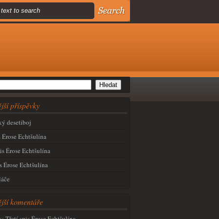
jší příspěvky
ý desetiboj
s Érose Echtšulína
is Érose Echtšulína
s Érose Echtšulína
láče
jší komentáře
k
:
Třetí spis Érose Echtšulína