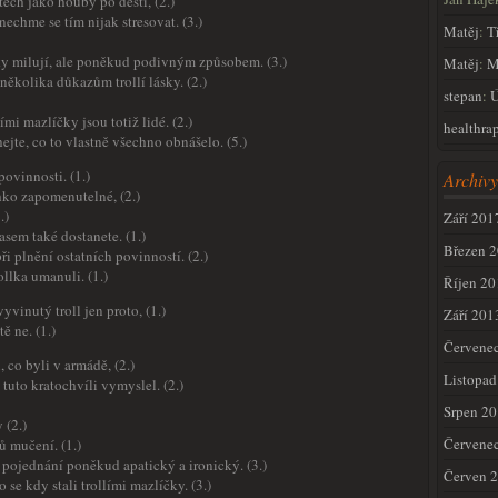
tech jako houby po dešti, (2.)
chme se tím nijak stresovat. (3.)
Matěj
:
T
ky milují, ale poněkud podivným způsobem. (3.)
Matěj
:
M
ěkolika důkazům trollí lásky. (2.)
stepan
:
Ú
mi mazlíčky jsou totiž lidé. (2.)
healthrap
ejte, co to vlastně všechno obnášelo. (5.)
povinnosti. (1.)
Archivy
hko zapomenutelné, (2.)
.)
Září 201
asem také dostanete. (1.)
Březen 
ři plnění ostatních povinností. (2.)
ollka umanuli. (1.)
Říjen 20
yvinutý troll jen proto, (1.)
Září 201
ě ne. (1.)
Červene
 co byli v armádě, (2.)
Listopad
 tuto kratochvíli vymyslel. (2.)
Srpen 2
 (2.)
Červene
 mučení. (1.)
o pojednání poněkud apatický a ironický. (3.)
Červen 
 se kdy stali trollími mazlíčky. (3.)