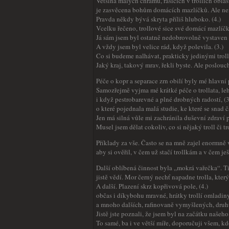
Většina malých chrámů, rašících v trollích oblas
je zasvěcena bohům domácích mazlíčků. Ale nene
Pravda někdy bývá skryta příliš hluboko. (4.)
Vcelku řečeno, trollové sice své domácí mazlíč
Já sám jsem byl ostatně nedobrovolně vystaven n
A vždy jsem byl velice rád, když polevila. (3.)
Co si budeme nalhávat, prakticky jedinými trollí
Jaký kraj, takový mrav, řekli byste. Ale poslouch
Péče o kopr a separace zrn obilí byly mé hlavní 
Samozřejmě vyjma mé krátké péče o trollata, le
i když pestrobarevné a plné drobných radostí, (3
o které pojednala malá studie, ke které se snad č
Jen má silná vůle mi zachránila duševní zdraví p
Musel jsem dělat cokoliv, co si nějaký troll či tr
Příklady za vše. Často se na mně zajel enormně v
aby si ověřil, v čem už stačí trollkám a v čem ješt
Další oblíbená činnost byla „mokrá vařečka“. Ti,
jistě vědí. Mor černý nechť napadne trolla, který
A další. Plazení skrz kopřivová pole, (4.)
občas i díkybohu mravné, hrátky trollí omladiny
a mnoho dalších, rafinovaně vymyšlených, druhů
Jistě jste poznali, že jsem byl na začátku našeh
To samé, ba i ve větší míře, doporučuji všem, kdo