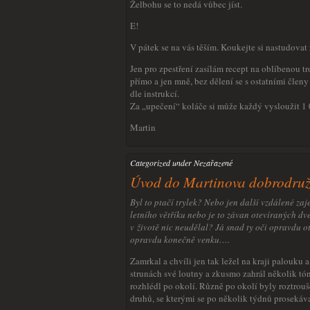
Želbohu se to nedá vůbec jíst.
E!
V pátek se na vás těším. Koukejte si nastudovat 
Jen pro zpestření zasílám recept na oblíbenou t
přímo a jen mně, bez dělení se s ostatními člen
dle instrukcí.
Za „upečení“ koláče si může každý vysloužit 1 
Martin
Categorized under Nezařazené
Úvod do Martinova dobrodruž
Byl to ptačí trylek? Nebo jen další vzdálené za
letního větříku nebo je to závan otevíraných dve
v životě nic neudělal? Já snad ty oči opravdu 
opravdu konečně venku….
Zamrkal a chvíli jen tak ležel na kraji palouku 
strunách své loutny a zkusmo zahrál několik tó
rozhlédl po okolí. Různě po okolí byly roztrouš
druhů, se kterými se po několik týdnů prosekáva