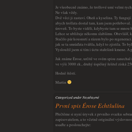
Je všeobecně známo, že trollové umí velmi rychl
Ne však vždy.
Dvě věci ji zastaví. Oheň a kyselina. Ty fungují s
abych trollata dostal tam, kam jsem potřeboval.
úroveň. To byste viděli, kdybyste tam se mnou b
Lehce se ubližuje někomu slabšímu. Obzvlášť, kd
Stačilo pár kousnutí a rázem bylo po regeneraci.
jak se ta smráďata tvářila, když to zjistila. To b
Vysloužil jsem si tím i úctu stařešinů kmene. A 
Jak známe Érose, určitě ve svém spisu zanechal 
ve výši 3000 zk., druhý úspěšný řešitel získá 250
Hodně štěstí.
Martin
Categorized under Nezařazené
První spis Érose Echtšulína
Přečtěme si nyní úryvek z prvního svazku sebr
zapisovatelem, a to včetně originální výslovnos
usaďte a poslouchejte: