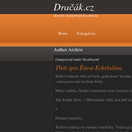
Dračák.cz
družiny všeobjímajícího chaosu
Home
Fotogalerie
Author Archive
Categorized under Nezařazené
Třetí spis Érose Echtšulína
Jelikož minulá šifra již byla „pokořena“ (hodně 
vašem putování trollími blaty.
Malá vodítka. Nadpis tentokráte není součástí š
Tak hodně štěstí.:-) Minimálně větší, než měl c
//
Domácí mazlíčci
Trollové milují své domácí mazlíčky. Vzdávají j