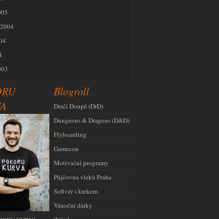
005
 2004
04
4
003
ORU
Blogroll
A
Dračí Doupě (DrD)
Dungeons & Dragons (D&D)
Flyboarding
Gamecon
Motivační programy
Půjčovna vleků Praha
Softvér s krekem
Vánoční dárky