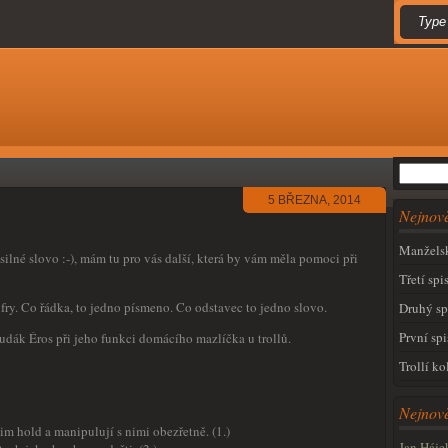
5 BŘEZNA, 2014
Nejnově
Manželsk
silné slovo :-), mám tu pro vás další, která by vám měla pomoci při
Třetí spi
ifry. Co řádka, to jedno písmeno. Co odstavec to jedno slovo.
Druhý sp
První spi
hudák Éros při jeho funkci domácího mazlíčka u trollů.
Trollí ko
Nejnově
im hold a manipulují s nimi obezřetně. (1.)
Jan Háje