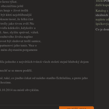
Tričko
PO
ho kexu týkat.
další kupu
 obecničtina ještě
x hraje v život trollů
Katalog s
být křetí nejoblíbenější
ideálních
oknem tnout, že felká část
najdete z
trolly jako tivou zvěř. Nic
špičkový
ovidla kdekoliv, kdykoliv a
Co je dom
ň. Ano, slyšíte správně, vášeň.
bouřnivého živéta naplno
vost být sledovat trollí samice,
rtnerovi jeho tenis. Vrce o
e v mém chystaném porgamenu
díla jednoho z největších tvůrců všech století stejně hluboký dojem
 nechť se se mnou podělí.
ně, také, co jiného čekat od našeho starého Echtšulína, a proto jeho
dchozímu.
 18.10.2014 na místě obvyklém.