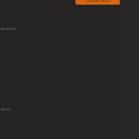
22 ZÁŘÍ, 2013
eně pravé,
 škvor.