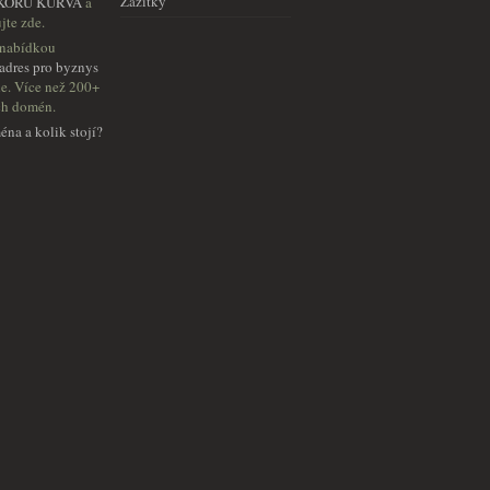
Zážitky
KORU KURVA
a
jte zde.
 nabídkou
 adres pro byznys
de. Více než 200+
ch domén.
éna a kolik stojí?