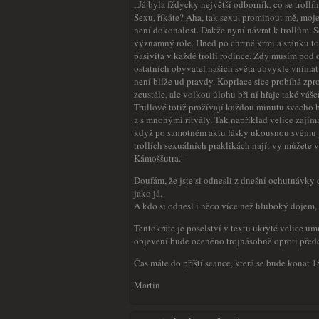
„Já byla fždycky největší odborník, co se trollí
Sexu, říkáte? Aha, tak sexu, prominout mě, moje
není dokonalost. Dakže nyní návrat k trollům. Se
významný role. Hned po chrtné krmi a sránku to 
pasivita v každé trollí rodince. Zdy musím pod 
ostatních obyvatel našich světa ubvykle vnímat 
není blíže ud pravdy. Koprlace sice probíhá zpr
zeustále, ale volkou úlohu bři ní hřaje také váše
Trullové totiž prožívají každou minutu svécho 
a s mnohými ritvály. Tak například velice zajíma
když po samotném aktu lásky ukousnou svému pa
trollích sexuálních praklikách najít vy můžet
Kámoššutra.“
Doufám, že jste si odnesli z dnešní ochutnávky 
jako já.
A kdo si odnesl i něco více než hluboký dojem,
Tentokráte je poselství v textu ukryté velice um
objevení bude oceněno trojnásobně oproti pře
Čas máte do příští seance, která se bude konat
Martin