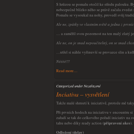
S hrůzou se pomalu otočil ke středu palouku. By
nebezpečně blízko něho se právě začala zvedat 
Pomalu se vysoukal na nohy, provedl svůj tradič
Ale ne, zpátky ve vlastním světě a jedna z prvníc
… a zaměřil svou pozornost na ten malý zlatý 
Ale ne, on je snad nepoučitelný, on se snad ch
…utřel si náhle vyřinuvší se provazce slin a k
Néééé!!!
Read more…
Categorized under Nezařazené
Inciativa – vysvětlení
Takže malé shrnutí k iniciativě, protože mě taky
Při prvních hodech na iniciativu v encountru si
zařadí se tak do celkového pořadí iniciativ na s
připravení akce
tahu nebo díky ready action (
).
Odložení (delay)