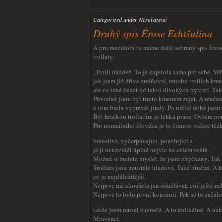
Categorized under Nezařazené
Druhý spis Érose Echtšulína
A pro mezidobí tu máme další sebraný spis Érose
trollaty.
„Trollí mládež. To je kapitola sama pro sebe. Vě
jak jsem již dříve zmiňoval, mnoho trollích kme
ale co také čekat od takto divokých bytostí. Ta
Původně jsem byl tímto kmenem zajat. A mučen.
o tom budu vyprávět jindy. Po určité době jsem 
Být hračkou trollatům je lehká práce. Ovšem pouz
Pro normálního člověka je to činnost velice těž
bolestivá, vyčerpávající, ponižující a
já ji nenáviděl úplně nejvíc na celém světě.
Možná si budete myslet, že jsem zhýčkaný. Tak
Trollata jsou neustále hladová. Také hlučná. A hl
co je nejdůležitější.
Nejprve mě zkoušela jen ožužlávat, což ještě neb
Nejprve to bylo první kousnutí. Pak se to začalo
takže jsem musel zakročit. A to radikálně. A na
Mravenci.