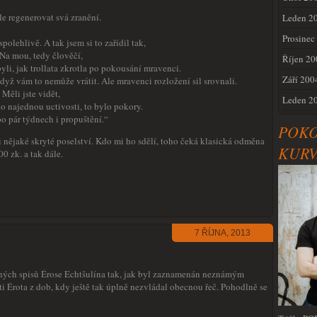
e regenerovat svá zranění.
Leden 2
Prosinec
polehlivě. A tak jsem si to zařídil tak,
 Na mou, tedy člověčí,
Říjen 20
yli, jak trollata zkrotla po pokousání mravenci.
Září 200
yž vám to nemůže vrátit. Ale mravenci rozložení sil srovnali.
 Měli jste vidět,
Leden 2
ylo najednou uctivosti, to bylo pokory.
po pár týdnech i propuštění.“
POK
i nějaké skryté poselství. Kdo mi ho sdělí, toho čeká klasická odměna
KURV
0 zk. a tak dále.
7 ŘÍJNA, 2013
aných spisů Érose Echtšulína tak, jak byl zaznamenán neznámým
ti Érota z dob, kdy ještě tak úplně nezvládal obecnou řeč. Pohodlně se