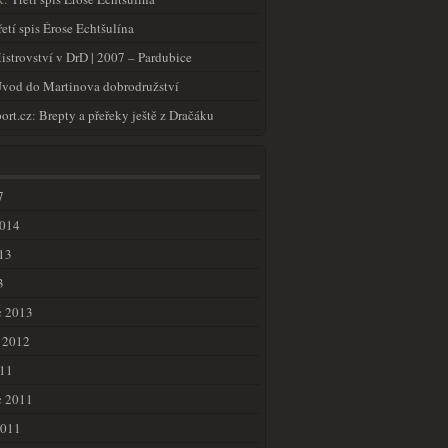
řetí spis Érose Echtšulína
istrovství v DrD | 2007 – Pardubice
vod do Martinova dobrodružství
ort.cz
:
Brepty a přeřeky ještě z Dračáku
7
2014
13
3
c 2013
 2012
011
c 2011
2011