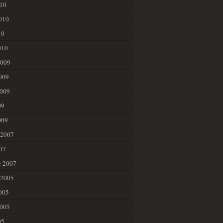
010
010
10
010
2009
009
2009
09
009
 2007
07
c 2007
 2005
005
2005
05