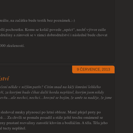
reálie, na začátku bude testík bez poznámek.:-)
rollí pochoutku. Komu se koláč povede „upéct“, nechť výtvor zašle
y družiny a zároveň se v rámci dobrodružství i následně bude chovat
000 zkušeností.
9 ČERVENCE, 2013
ství
ječení někde v nižším patře? Cítím snad na kůži šimrání lehkého
ří, za kterými bude číhat další horda nepřátel, kterým jsem nikdy
otevřu…ale nechci, nechci…hrozně se bojím, že umře ta naděje, že jsme
a sledoval mraky plynoucí po letní obloze. Maně přejel prsty po
nů… Za chvíli se pomalu posadil a stále ještě trochu omámeně se
eny prastaré rozvaliny zarostlé křovím a bodláčím. A těla. Těla jeho
l tucty nepřátel.