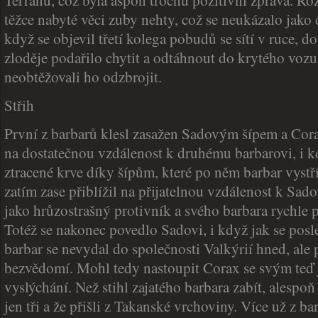
Terranu, což byla aspoň trochu pozitivní zpráva. Roz
těžce nabyté věci zuby nehty, což se neukázalo jako
když se objevil třetí kolega pobudů se sítí v ruce, do
zloděje podařilo chytit a odtáhnout do krytého vozu.
neobtěžovali ho odzbrojit.
Střih
První z barbarů klesl zasažen Sadovým šípem a Corax
na dostatečnou vzdálenost k druhému barbarovi, i k
ztracené krve díky šípům, které po něm barbar vystříl
zatím zase přiblížil na přijatelnou vzdálenost k Sad
jako hrůzostrašný protivník a svého barbara rychle 
Totéž se nakonec povedlo Sadovi, i když jak se posl
barbar se nevydal do společnosti Valkýrií hned, ale
bezvědomí. Mohl tedy nastoupit Corax se svým teď 
vyslýchání. Než stihl zajatého barbara zabít, alespoň 
jen tři a že přišli z Takanské vrchoviny. Více už z ba