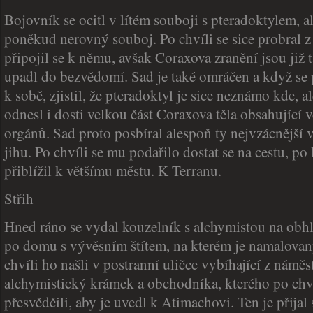
Bojovník se ocitl v lítém souboji s pteradoktylem, al
poněkud nerovný souboj. Po chvíli se sice probral z
připojil se k němu, avšak Coraxova zranění jsou již t
upadl do bezvědomí. Sad je také omráčen a když se 
k sobě, zjistil, že pteradoktyl je sice neznámo kde, a
odnesl i dosti velkou část Coraxova těla obsahující 
orgánů. Sad proto posbíral alespoň ty nejvzácnější v
jihu. Po chvíli se mu podařilo dostat se na cestu, po 
přiblížil k většímu městu. K Terranu.
Střih
Hned ráno se vydal kouzelník s alchymistou na obhl
po domu s vývěsním štítem, na kterém je namalova
chvíli ho našli v postranní uličce vybíhající z náměst
alchymistický krámek a obchodníka, kterého po chv
přesvědčili, aby je uvedl k Atimachovi. Ten je přijal 