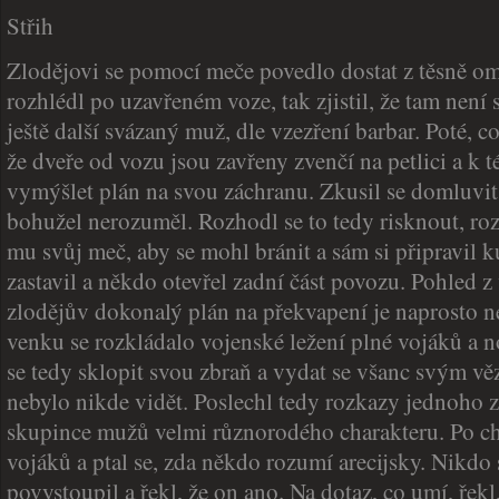
Střih
Zlodějovi se pomocí meče povedlo dostat z těsně om
rozhlédl po uzavřeném voze, tak zjistil, že tam není 
ještě další svázaný muž, dle vzezření barbar. Poté, c
že dveře od vozu jsou zavřeny zvenčí na petlici a k té
vymýšlet plán na svou záchranu. Zkusil se domluvit
bohužel nerozuměl. Rozhodl se to tedy risknout, ro
mu svůj meč, aby se mohl bránit a sám si připravil ku
zastavil a někdo otevřel zadní část povozu. Pohled z
zlodějův dokonalý plán na překvapení je naprosto n
venku se rozkládalo vojenské ležení plné vojáků a 
se tedy sklopit svou zbraň a vydat se všanc svým vě
nebylo nikde vidět. Poslechl tedy rozkazy jednoho z
skupince mužů velmi různorodého charakteru. Po chv
vojáků a ptal se, zda někdo rozumí arecijsky. Nikdo s
povystoupil a řekl, že on ano. Na dotaz, co umí, řekl,