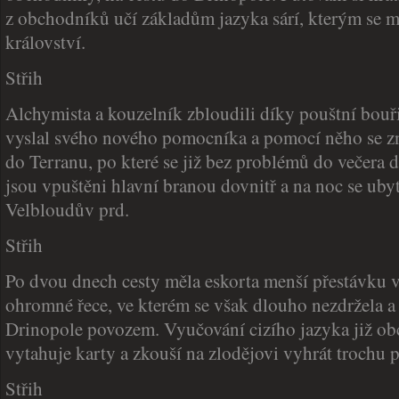
z obchodníků učí základům jazyka sárí, kterým se 
království.
Střih
Alchymista a kouzelník zbloudili díky pouštní bouři
vyslal svého nového pomocníka a pomocí něho se zn
do Terranu, po které se již bez problémů do večera d
jsou vpuštěni hlavní branou dovnitř a na noc se ubyt
Velbloudův prd.
Střih
Po dvou dnech cesty měla eskorta menší přestávku 
ohromné řece, ve kterém se však dlouho nezdržela a
Drinopole povozem. Vyučování cizího jazyka již ob
vytahuje karty a zkouší na zlodějovi vyhrát trochu 
Střih