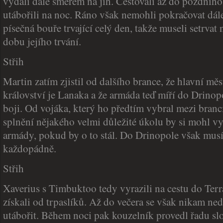
vydali dále směrem na jih. Cestovali až do pozdního
utábořili na noc. Ráno však nemohli pokračovat dále
písečná bouře trvající celý den, takže museli setrvat
dobu jejího trvání.
Střih
Martin zatím zjistil od dalšího brance, že hlavní měs
království je Lanaka a že armáda teď míří do Drinop
boji. Od vojáka, který ho předtím vybral mezi branci
splnění nějakého velmi důležité úkolu by si mohl vy
armády, pokud by o to stál. Do Drinopole však musí
každopádně.
Střih
Xaverius s Timbuktoo tedy vyrazili na cestu do Terra
získali od trpaslíků. Až do večera se však nikam nedo
utábořit. Během noci pak kouzelník provedl řadu sl