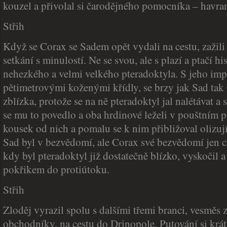
kouzel a přivolal si čarodějného pomocníka – havra
Střih
Když se Corax se Sadem opět vydali na cestu, zažil
setkání s minulostí. Ne se svou, ale s plazí a ptačí hi
nehezkého a velmi velkého pteradoktyla. S jeho imp
pětimetrovými koženými křídly, se brzy jak Sad tak 
zblízka, protože se na ně pteradoktyl jal nalétávat a 
se mu to povedlo a oba hrdinové leželi v pouštním p
kousek od nich a pomalu se k nim přibližoval olizují
Sad byl v bezvědomí, ale Corax své bezvědomí jen chy
kdy byl pteradoktyl již dostatečně blízko, vyskočil 
pokřikem do protiútoku.
Střih
Zloděj vyrazil spolu s dalšími třemi branci, vesměs
obchodníky, na cestu do Drinopole. Putování si krát