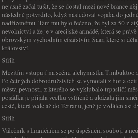
nejasně začal tušit, že se dostal mezi nové brance n
následně potvrdilo, když následoval vojáka do jedn
nadřízenému. Tam mu bylo řečeno, že byl za 50 zla
nevolnictví a že je v arecijské armádě, která se právě
obrovským východním císařstvím Saar, které si dělá
království.
Střih
Mezitím vstupují na scénu alchymistka Timbuktoo a
Po četných dobrodružstvích se vymotali z hor a ocitl
města-pevnosti, z kterého se vyklubalo trpasličí mě
posádka je přijala vcelku vstřícně a ukázala jim smě
cestě, která vede až do Terranu, jenž je vzdálen asi d
Střih
Válečník s hraničářem se po úspěšném souboji a n