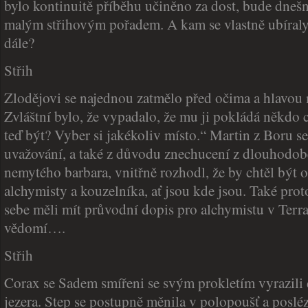
bylo kontinuitě příběhu učiněno za dost, bude dneš
malým střihovým pořadem. A kam se vlastně ubíraly
dále?
Střih
Zlodějovi se najednou zatmělo před očima a hlavou
Zvláštní bylo, že vypadalo, že mu ji pokládá někdo 
teď být? Vyber si jakékoliv místo.“ Martin z Boru s
uvažování, a také z důvodu znechucení z dlouhodob
nemytého barbara, vnitřně rozhodl, že by chtěl být o
alchymisty a kouzelníka, ať jsou kde jsou. Také prot
sebe měli mít průvodní dopis pro alchymistu v Terran
vědomí….
Střih
Corax se Sadem smířeni se svým prokletím vyrazili 
jezera. Step se postupně měnila v polopoušť a poslé