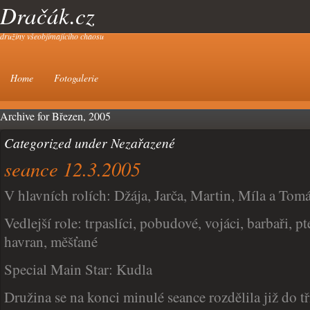
Dračák.cz
družiny všeobjímajícího chaosu
Home
Fotogalerie
Archive for Březen, 2005
Categorized under Nezařazené
seance 12.3.2005
V hlavních rolích: Džája, Jarča, Martin, Míla a Tom
Vedlejší role: trpaslíci, pobudové, vojáci, barbaři, p
havran, měšťané
Special Main Star: Kudla
Družina se na konci minulé seance rozdělila již do t