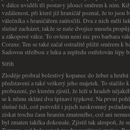
v dálce uviděli tři postavy jdoucí směrem k nim. Kdy
vzdálenost, při které již hraničář poznal, že to jsou 
válečníka s hraničářem zaútočili. Dva z nich měli lu
slušně zacházet, takže se naše dvojice musela propůj
a zákopové válce. To ovšem není nic pro barbara vál
Coraxe. Ten se také začal ostražitě plížit směrem k 
Sadovou střelbou z luku a zepředu ostřelován šípy b
Střih
Zloděje probral bolestivý kopanec do žeber a hrubá 
představení a také veškerý jeho majetek. To stačilo
probuzení, po kterém zjistil, že leží u hradeb nějaké
se k němu sklání dva špinaví týpkové. Na první pohl
slušné lidi, což potvrdil i jejich neskromný požadave
získat trochu času hraním zmateného, což ani nemus
byl zmaten takřka dokonale. Zjistil tak alespoň, že s