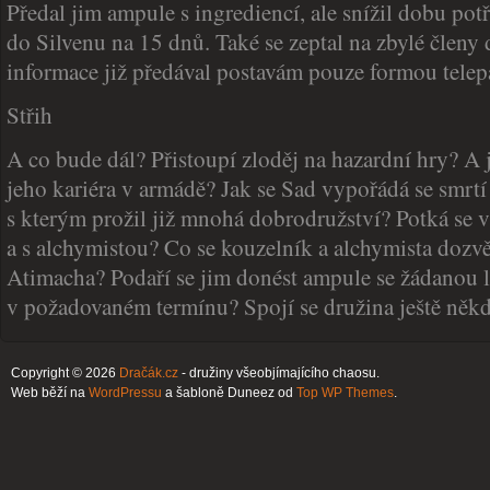
Předal jim ampule s ingrediencí, ale snížil dobu pot
do Silvenu na 15 dnů. Také se zeptal na zbylé členy 
informace již předával postavám pouze formou telep
Střih
A co bude dál? Přistoupí zloděj na hazardní hry? A
jeho kariéra v armádě? Jak se Sad vypořádá se smrtí
s kterým prožil již mnohá dobrodružství? Potká se 
a s alchymistou? Co se kouzelník a alchymista doz
Atimacha? Podaří se jim donést ampule se žádanou 
v požadovaném termínu? Spojí se družina ještě ně
Copyright © 2026
Dračák.cz
- družiny všeobjímajícího chaosu.
Web běží na
WordPressu
a šabloně Duneez od
Top WP Themes
.